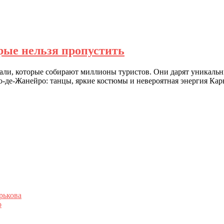
рые нельзя пропустить
али, которые собирают миллионы туристов. Они дарят уникальны
ио-де-Жанейро: танцы, яркие костюмы и невероятная энергия Кар
рькова
о