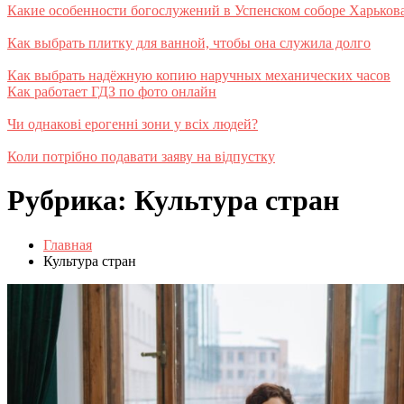
Какие особенности богослужений в Успенском соборе Харьков
Как выбрать плитку для ванной, чтобы она служила долго
Как выбрать надёжную копию наручных механических часов
Как работает ГДЗ по фото онлайн
Чи однакові ерогенні зони у всіх людей?
Коли потрібно подавати заяву на відпустку
Рубрика:
Культура стран
Главная
Культура стран