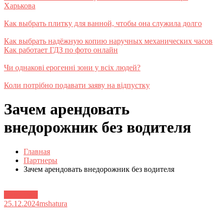
Харькова
Как выбрать плитку для ванной, чтобы она служила долго
Как выбрать надёжную копию наручных механических часов
Как работает ГДЗ по фото онлайн
Чи однакові ерогенні зони у всіх людей?
Коли потрібно подавати заяву на відпустку
Зачем арендовать
внедорожник без водителя
Главная
Партнеры
Зачем арендовать внедорожник без водителя
Партнеры
25.12.2024
mshatura